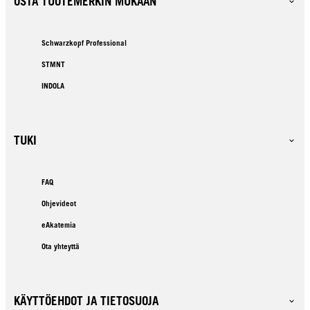
OSTA TUOTEMERKIN MUKAAN
Schwarzkopf Professional
STMNT
INDOLA
TUKI
FAQ
Ohjevideot
eAkatemia
Ota yhteyttä
KÄYTTÖEHDOT JA TIETOSUOJA