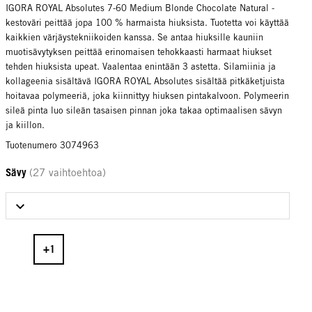
IGORA ROYAL Absolutes 7-60 Medium Blonde Chocolate Natural -
kestoväri peittää jopa 100 % harmaista hiuksista. Tuotetta voi käyttää
kaikkien värjäystekniikoiden kanssa. Se antaa hiuksille kauniin
muotisävytyksen peittää erinomaisen tehokkaasti harmaat hiukset
tehden hiuksista upeat. Vaalentaa enintään 3 astetta. Silamiinia ja
kollageenia sisältävä IGORA ROYAL Absolutes sisältää pitkäketjuista
hoitavaa polymeeriä, joka kiinnittyy hiuksen pintakalvoon. Polymeerin
sileä pinta luo sileän tasaisen pinnan joka takaa optimaalisen sävyn
ja kiillon.
Tuotenumero 3074963
Sävy
(27 vaihtoehtoa)
Select Sävy