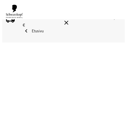
ILMAINEN TOIMITUS YLI 160 € TILAUKSIIN!
Norm. 17,90
€
Etusivu