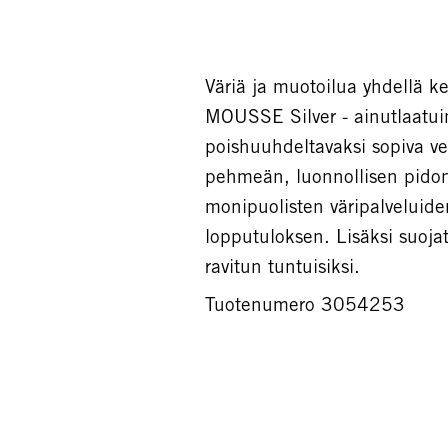
Väriä ja muotoilua yhdellä
MOUSSE Silver - ainutlaatuine
poishuuhdeltavaksi sopiva v
pehmeän, luonnollisen pidon
monipuolisten väripalveluide
lopputuloksen. Lisäksi suoja
ravitun tuntuisiksi.
Tuotenumero 3054253