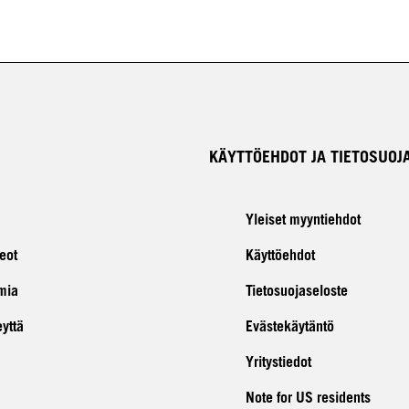
KÄYTTÖEHDOT JA TIETOSUOJ
Yleiset myyntiehdot
eot
Käyttöehdot
mia
Tietosuojaseloste
eyttä
Evästekäytäntö
Yritystiedot
Note for US residents