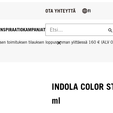
OTA YHTEYTTÄ
FI
INSPIRAATIO
KAMPANJAT
US YLI 160 € TILAUKSIIN!
sen toimituksen tilauksen loppusumman ylittäessä 160 € (ALV 
INDOLA COLOR S
ml