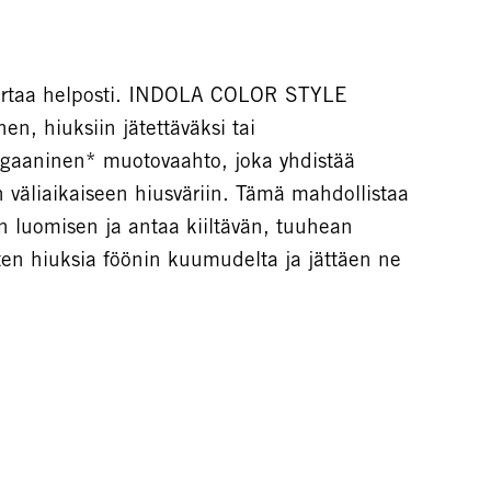
 kertaa helposti. INDOLA COLOR STYLE
n, hiuksiin jätettäväksi tai
egaaninen* muotovaahto, joka yhdistää
 väliaikaiseen hiusväriin. Tämä mahdollistaa
n luomisen ja antaa kiiltävän, tuuhean
ten hiuksia föönin kuumudelta ja jättäen ne