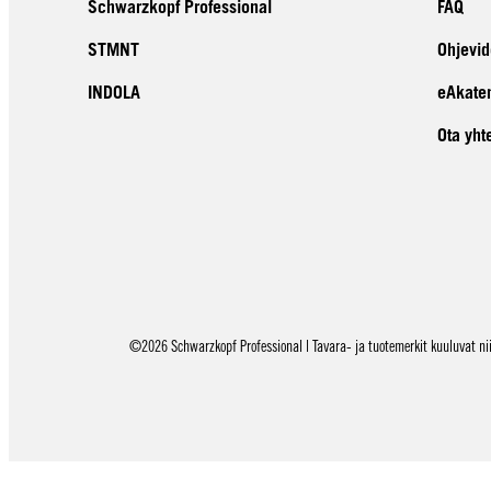
Schwarzkopf Professional
FAQ
STMNT
Ohjevid
INDOLA
eAkate
Ota yht
©2026 Schwarzkopf Professional | Tavara- ja tuotemerkit kuuluvat niid