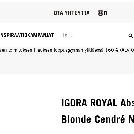
OTA YHTEYTTÄ
FI
INSPIRAATIO
KAMPANJAT
US YLI 160 € TILAUKSIIN!
sen toimituksen tilauksen loppusumman ylittäessä 160 € (ALV 
IGORA ROYAL Ab
Blonde Cendré N