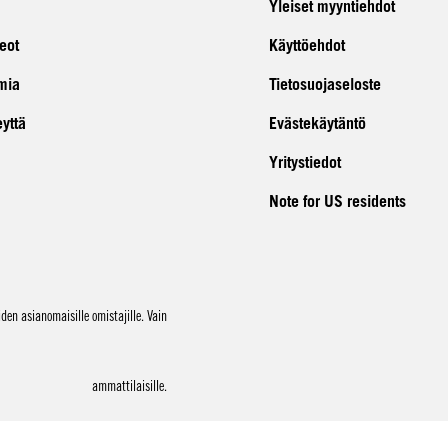
Yleiset myyntiehdot
eot
Käyttöehdot
mia
Tietosuojaseloste
eyttä
Evästekäytäntö
Yritystiedot
Note for US residents
en asianomaisille omistajille. Vain
ammattilaisille.