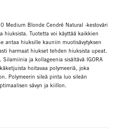
0 Medium Blonde Cendré Natural -kestoväri
 hiuksista. Tuotetta voi käyttää kaikkien
Se antaa hiuksille kauniin muotisävytyksen
sti harmaat hiukset tehden hiuksista upeat.
. Silamiinia ja kollageenia sisältävä IGORA
käketjuista hoitavaa polymeeriä, joka
on. Polymeerin sileä pinta luo sileän
timaalisen sävyn ja kiillon.