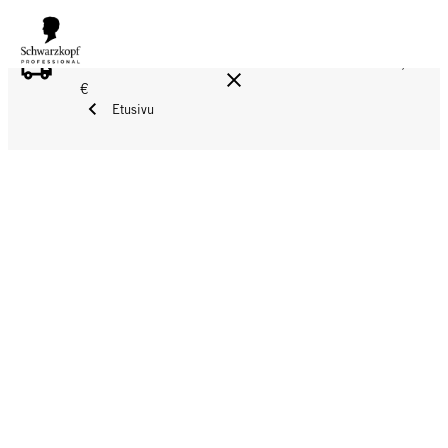
ILMAINEN TOIMITUS YLI 160 € TILAUKSIIN!
Norm. 17,90
€
Etusivu