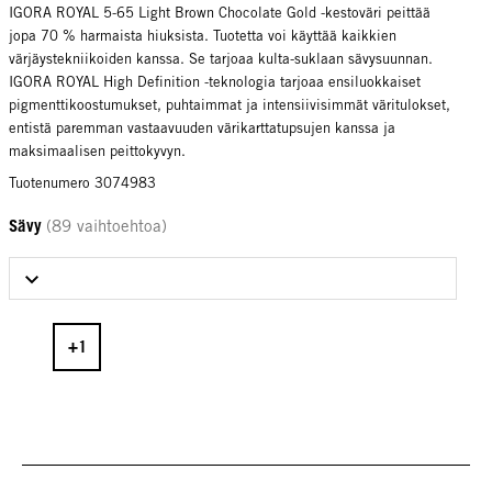
IGORA ROYAL 5-65 Light Brown Chocolate Gold -kestoväri peittää
jopa 70 % harmaista hiuksista. Tuotetta voi käyttää kaikkien
värjäystekniikoiden kanssa. Se tarjoaa kulta-suklaan sävysuunnan.
IGORA ROYAL High Definition -teknologia tarjoaa ensiluokkaiset
pigmenttikoostumukset, puhtaimmat ja intensiivisimmät väritulokset,
entistä paremman vastaavuuden värikarttatupsujen kanssa ja
maksimaalisen peittokyvyn.
Tuotenumero 3074983
Sävy
(89 vaihtoehtoa)
Select Sävy