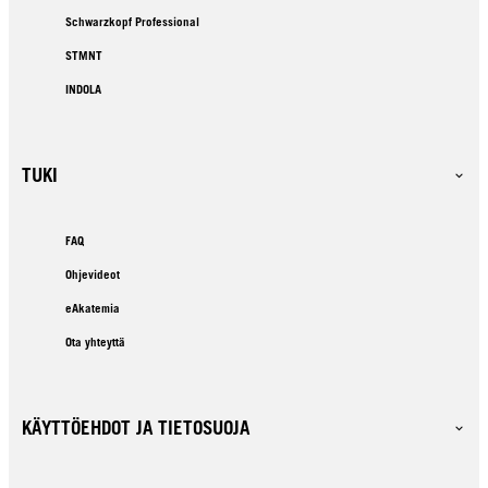
Schwarzkopf Professional
STMNT
INDOLA
TUKI
FAQ
Ohjevideot
eAkatemia
Ota yhteyttä
KÄYTTÖEHDOT JA TIETOSUOJA