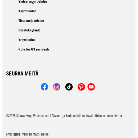
Yleiset myyntiehdot
Käyttöehdot
Tietosuojaseloste
Evästekäytäntö
Yritystiedot
Note for US residents
SEURAA MEITÄ
©2026 Schwarzkopf Professional | Tavara- ja tuotemerkit kuuluvat niiden asianomaisille
omistajille. Vain ammattilaisille.