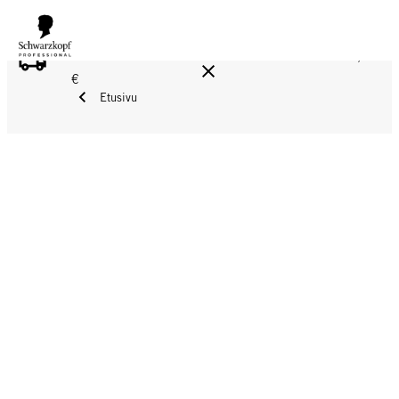
ILMAINEN TOIMITUS YLI 160 € TILAUKSIIN!
Norm. 17,90
€
Etusivu