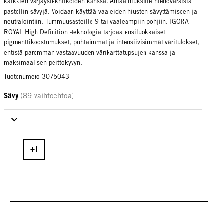
kaikkien värjäystekniikoiden kanssa. Antaa hiuksille hienovaraisia
pastellin sävyjä. Voidaan käyttää vaaleiden hiusten sävyttämiseen ja
neutralointiin. Tummuusasteille 9 tai vaaleampiin pohjiin. IGORA
ROYAL High Definition -teknologia tarjoaa ensiluokkaiset
pigmenttikoostumukset, puhtaimmat ja intensiivisimmät väritulokset,
entistä paremman vastaavuuden värikarttatupsujen kanssa ja
maksimaalisen peittokyvyn.
Tuotenumero 3075043
Sävy
(89 vaihtoehtoa)
Select Sävy