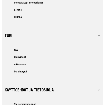
Schwarzkopf Professional
STMNT
INDOLA
TUKI
FAQ
Ohjevideot
eAkatemia
Ota yhteyttä
KÄYTTÖEHDOT JA TIETOSUOJA
Yleiset myyntiehdot