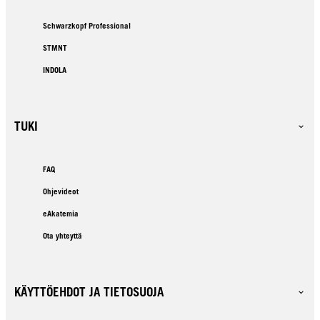
Schwarzkopf Professional
STMNT
INDOLA
TUKI
FAQ
Ohjevideot
eAkatemia
Ota yhteyttä
KÄYTTÖEHDOT JA TIETOSUOJA