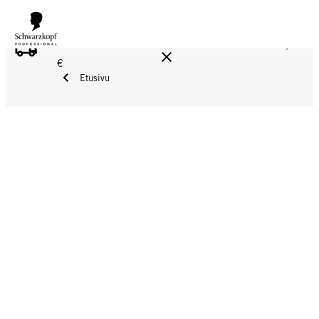
ILMAINEN TOIMITUS YLI 160 € TILAUKSIIN!
Norm. 17,90
€
Etusivu