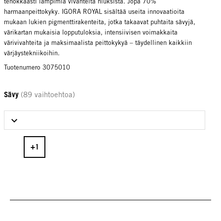
tehokkaasti lämpimiä vivahteita hiuksista. Jopa 70%
harmaanpeittokyky. IGORA ROYAL sisältää useita innovaatioita
mukaan lukien pigmenttirakenteita, jotka takaavat puhtaita sävyjä,
värikartan mukaisia lopputuloksia, intensiivisen voimakkaita
värivivahteita ja maksimaalista peittokykyä – täydellinen kaikkiin
värjäystekniikoihin.
Tuotenumero 3075010
Sävy
(89 vaihtoehtoa)
Select Sävy