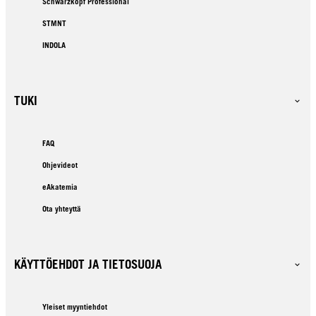
Schwarzkopf Professional
STMNT
INDOLA
TUKI
FAQ
Ohjevideot
eAkatemia
Ota yhteyttä
KÄYTTÖEHDOT JA TIETOSUOJA
Yleiset myyntiehdot