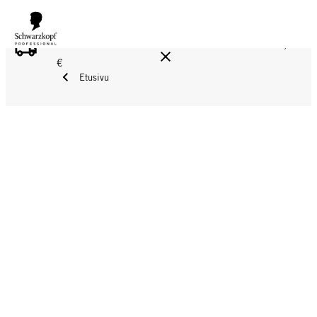
ILMAINEN TOIMITUS YLI 160 € TILAUKSIIN!
Norm. 17,90
€
Etusivu