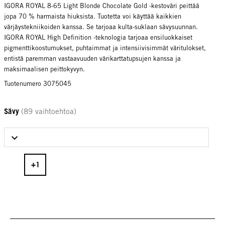
IGORA ROYAL 8-65 Light Blonde Chocolate Gold -kestoväri peittää
jopa 70 % harmaista hiuksista. Tuotetta voi käyttää kaikkien
värjäystekniikoiden kanssa. Se tarjoaa kulta-suklaan sävysuunnan.
IGORA ROYAL High Definition -teknologia tarjoaa ensiluokkaiset
pigmenttikoostumukset, puhtaimmat ja intensiivisimmät väritulokset,
entistä paremman vastaavuuden värikarttatupsujen kanssa ja
maksimaalisen peittokyvyn.
Tuotenumero 3075045
Sävy
(89 vaihtoehtoa)
Select Sävy