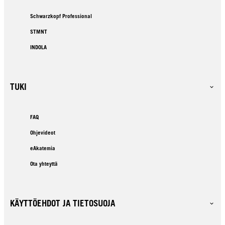
Schwarzkopf Professional
STMNT
INDOLA
TUKI
FAQ
Ohjevideot
eAkatemia
Ota yhteyttä
KÄYTTÖEHDOT JA TIETOSUOJA