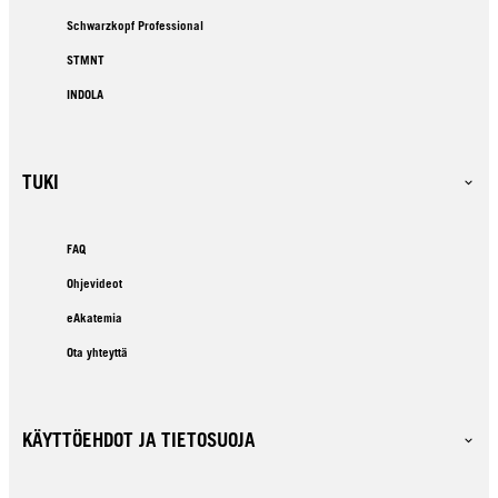
Schwarzkopf Professional
STMNT
INDOLA
TUKI
FAQ
Ohjevideot
eAkatemia
Ota yhteyttä
KÄYTTÖEHDOT JA TIETOSUOJA