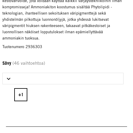
kestovärivoide, jota voidaan käyttää kaikkii värjäystekniikoihin ilman
kompromisseja! Ammoniakiton koostumus sisältää Phytolipidi -
teknologian, ihanteellisen sekoituksen väripigmenttejä sekä
yhdistelmän pilkottuja luonnonöljyjä, jotka yhdessä lukitsevat
väripigmentit hiuksen rakenteeseen, takaavat pitkäkestoiset ja
luonnollisen näköiset lopputulokset ilman epämiellyttävää
ammoniakin tuoksua.
Tuotenumero 2936303
Sävy
(46 vaihtoehtoa)
Select Sävy