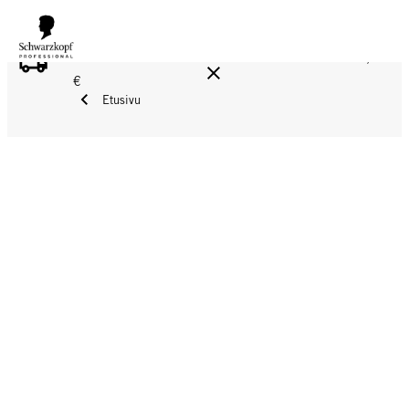
ILMAINEN TOIMITUS YLI 160 € TILAUKSIIN!
Norm. 17,90
€
Etusivu