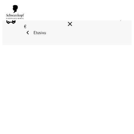
ILMAINEN TOIMITUS YLI 160 € TILAUKSIIN!
Norm. 17,90
€
Etusivu