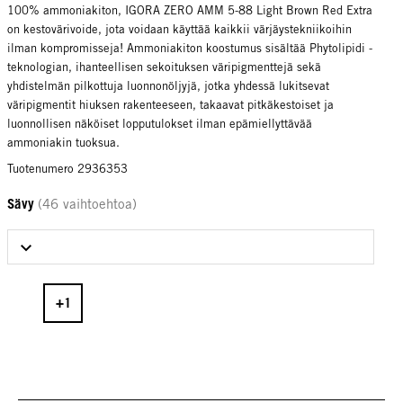
100% ammoniakiton, IGORA ZERO AMM 5-88 Light Brown Red Extra
on kestovärivoide, jota voidaan käyttää kaikkii värjäystekniikoihin
ilman kompromisseja! Ammoniakiton koostumus sisältää Phytolipidi -
teknologian, ihanteellisen sekoituksen väripigmenttejä sekä
yhdistelmän pilkottuja luonnonöljyjä, jotka yhdessä lukitsevat
väripigmentit hiuksen rakenteeseen, takaavat pitkäkestoiset ja
luonnollisen näköiset lopputulokset ilman epämiellyttävää
ammoniakin tuoksua.
Tuotenumero 2936353
Sävy
(46 vaihtoehtoa)
Select Sävy