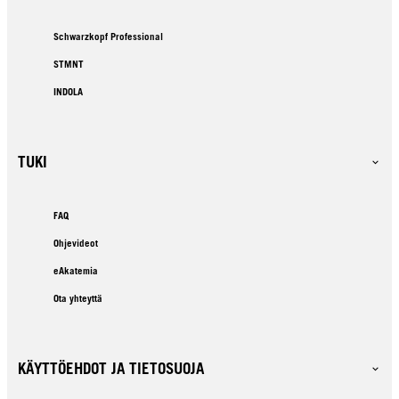
Schwarzkopf Professional
STMNT
INDOLA
TUKI
FAQ
Ohjevideot
eAkatemia
Ota yhteyttä
KÄYTTÖEHDOT JA TIETOSUOJA