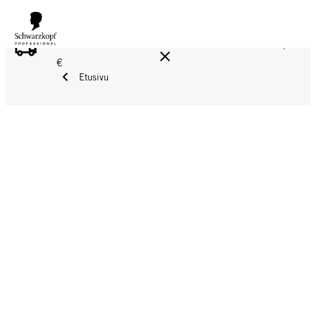
ILMAINEN TOIMITUS YLI 160 € TILAUKSIIN!
Norm. 17,90
€
Etusivu