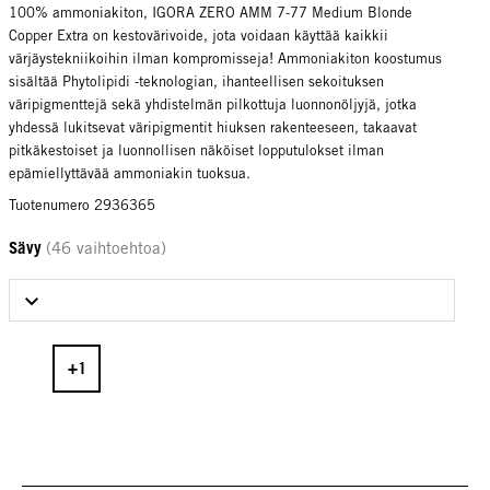
100% ammoniakiton, IGORA ZERO AMM 7-77 Medium Blonde
Copper Extra on kestovärivoide, jota voidaan käyttää kaikkii
värjäystekniikoihin ilman kompromisseja! Ammoniakiton koostumus
sisältää Phytolipidi -teknologian, ihanteellisen sekoituksen
väripigmenttejä sekä yhdistelmän pilkottuja luonnonöljyjä, jotka
yhdessä lukitsevat väripigmentit hiuksen rakenteeseen, takaavat
pitkäkestoiset ja luonnollisen näköiset lopputulokset ilman
epämiellyttävää ammoniakin tuoksua.
Tuotenumero 2936365
Sävy
(46 vaihtoehtoa)
Select Sävy