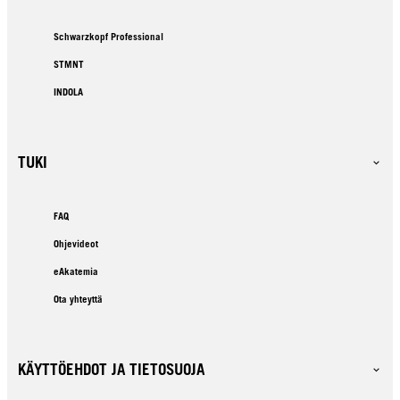
Schwarzkopf Professional
STMNT
INDOLA
TUKI
FAQ
Ohjevideot
eAkatemia
Ota yhteyttä
KÄYTTÖEHDOT JA TIETOSUOJA