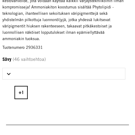
kestovärivoide, jota voidaan käyttää kaikkii värjäystekniikoihin ilman
kompromisseja! Ammoniakiton koostumus sisältää Phytolipidi -
teknologian, ihanteellisen sekoituksen väripigmenttejä sekä
yhdistelmän pilkottuja luonnonöljyjä, jotka yhdessä lukitsevat
väripigmentit hiuksen rakenteeseen, takaavat pitkäkestoiset ja
luonnollisen näköiset lopputulokset ilman epämiellyttävää
ammoniakin tuoksua.
Tuotenumero 2936331
Sävy
(46 vaihtoehtoa)
Select Sävy