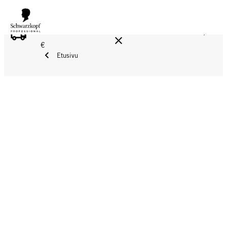
ILMAINEN TOIMITUS YLI 160 € TILAUKSIIN!
Norm. 17,90
€
Etusivu