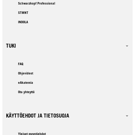
Schwarzkopf Professional
STMNT
INDOLA
TUKI
FAQ
Ohjevideot
eAkatemia
Ota yhteyttä
KÄYTTÖEHDOT JA TIETOSUOJA
Yleiset myyntiehdot