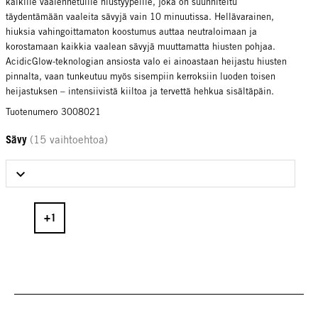
kaikille vaalennetuille hiustyypeille, joka on suunniteltu
täydentämään vaaleita sävyjä vain 10 minuutissa. Hellävarainen,
hiuksia vahingoittamaton koostumus auttaa neutraloimaan ja
korostamaan kaikkia vaalean sävyjä muuttamatta hiusten pohjaa.
AcidicGlow-teknologian ansiosta valo ei ainoastaan heijastu hiusten
pinnalta, vaan tunkeutuu myös sisempiin kerroksiin luoden toisen
heijastuksen – intensiivistä kiiltoa ja tervettä hehkua sisältäpäin.
Tuotenumero 3008021
Sävy
(15 vaihtoehtoa)
Select Sävy