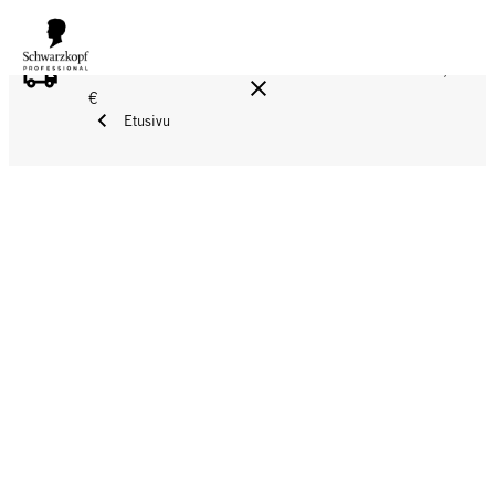
ILMAINEN TOIMITUS YLI 160 € TILAUKSIIN!
Norm. 17,90
€
Etusivu