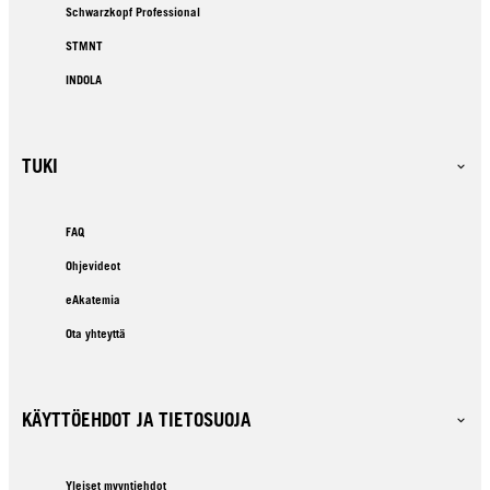
Schwarzkopf Professional
STMNT
INDOLA
TUKI
FAQ
Ohjevideot
eAkatemia
Ota yhteyttä
KÄYTTÖEHDOT JA TIETOSUOJA
Yleiset myyntiehdot