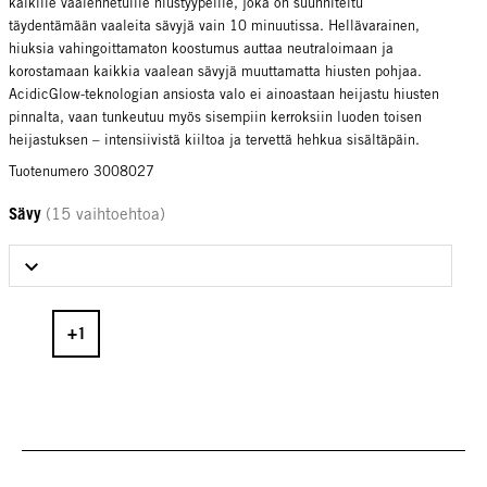
kaikille vaalennetuille hiustyypeille, joka on suunniteltu
täydentämään vaaleita sävyjä vain 10 minuutissa. Hellävarainen,
hiuksia vahingoittamaton koostumus auttaa neutraloimaan ja
korostamaan kaikkia vaalean sävyjä muuttamatta hiusten pohjaa.
AcidicGlow-teknologian ansiosta valo ei ainoastaan heijastu hiusten
pinnalta, vaan tunkeutuu myös sisempiin kerroksiin luoden toisen
heijastuksen – intensiivistä kiiltoa ja tervettä hehkua sisältäpäin.
Tuotenumero 3008027
Sävy
(15 vaihtoehtoa)
Select Sävy