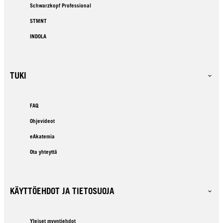
Schwarzkopf Professional
STMNT
INDOLA
TUKI
FAQ
Ohjevideot
eAkatemia
Ota yhteyttä
KÄYTTÖEHDOT JA TIETOSUOJA
Yleiset myyntiehdot