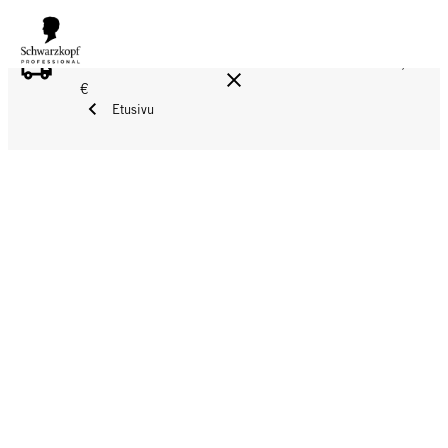
ILMAINEN TOIMITUS YLI 160 € TILAUKSIIN!
Norm. 17,90
€
Etusivu