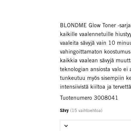
BLONDME Glow Toner -sarja 
kaikille vaalennetuille hiust
vaaleita sävyjä vain 10 minuu
vahingoittamaton koostumus
kaikkia vaalean sävyjä muut
teknologian ansiosta valo ei
tunkeutuu myös sisempiin ker
intensiivistä kiiltoa ja tervet
Tuotenumero 3008041
Sävy
(15 vaihtoehtoa)
Select Sävy