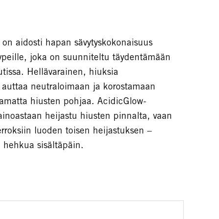
on aidosti hapan sävytyskokonaisuus
yypeille, joka on suunniteltu täydentämään
tissa. Hellävarainen, hiuksia
 auttaa neutraloimaan ja korostamaan
tamatta hiusten pohjaa. AcidicGlow-
 ainoastaan heijastu hiusten pinnalta, vaan
roksiin luoden toisen heijastuksen –
tä hehkua sisältäpäin.