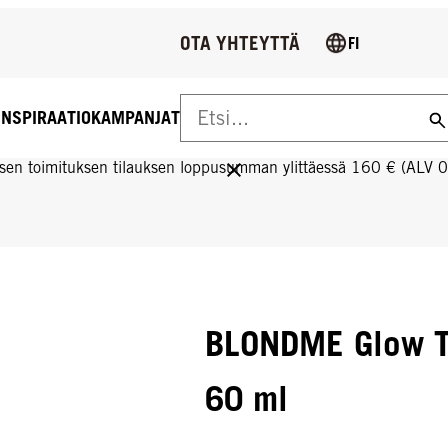
OTA YHTEYTTÄ
FI
INSPIRAATIO
KAMPANJAT
US YLI 160 € TILAUKSIIN!
sen toimituksen tilauksen loppusumman ylittäessä 160 € (ALV 
BLONDME Glow T
60 ml