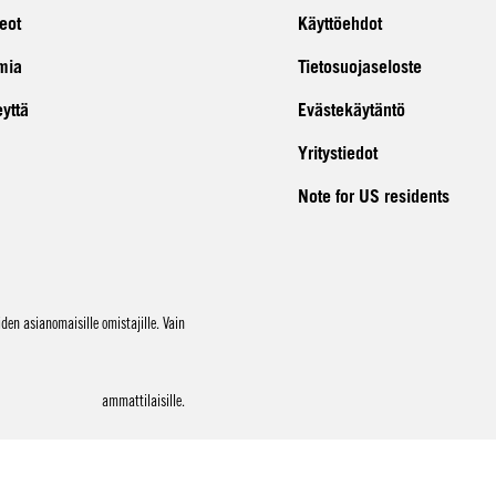
eot
Käyttöehdot
mia
Tietosuojaseloste
eyttä
Evästekäytäntö
Yritystiedot
Note for US residents
en asianomaisille omistajille. Vain
ammattilaisille.