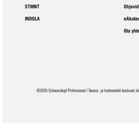
STMNT
Ohjevid
INDOLA
eAkate
Ota yht
©2026 Schwarzkopf Professional | Tavara- ja tuotemerkit kuuluvat niid