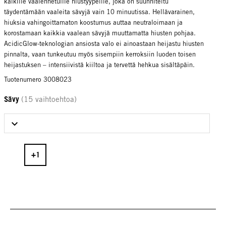
kaikille vaalennetuille hiustyypeille, joka on suunniteltu
täydentämään vaaleita sävyjä vain 10 minuutissa. Hellävarainen,
hiuksia vahingoittamaton koostumus auttaa neutraloimaan ja
korostamaan kaikkia vaalean sävyjä muuttamatta hiusten pohjaa.
AcidicGlow-teknologian ansiosta valo ei ainoastaan heijastu hiusten
pinnalta, vaan tunkeutuu myös sisempiin kerroksiin luoden toisen
heijastuksen – intensiivistä kiiltoa ja tervettä hehkua sisältäpäin.
Tuotenumero 3008023
Sävy
(15 vaihtoehtoa)
Select Sävy