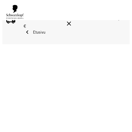
ILMAINEN TOIMITUS YLI 160 € TILAUKSIIN!
Norm. 17,90
€
Etusivu