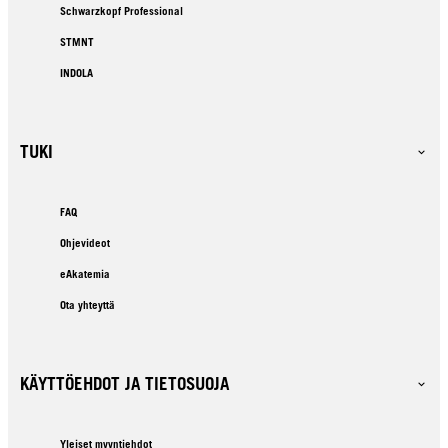
Schwarzkopf Professional
STMNT
INDOLA
TUKI
FAQ
Ohjevideot
eAkatemia
Ota yhteyttä
KÄYTTÖEHDOT JA TIETOSUOJA
Yleiset myyntiehdot