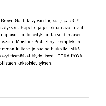
rown Gold -kevytväri tarjoaa jopa 50%
ytyksen. Hapete -järjestelmän avulla voit
nopeisiin pullolevityksiin tai voidemaisen
tyksiin. Moisture Protecting -kompleksin
mmän kiiltoa* ja suojaa hiuksille. Mikä
ävyt täsmäävät täydellisesti IGORA ROYAL
listaen kaksoislevityksen.