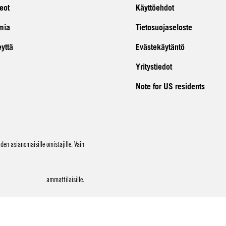
eot
Käyttöehdot
mia
Tietosuojaseloste
eyttä
Evästekäytäntö
Yritystiedot
Note for US residents
en asianomaisille omistajille. Vain
ammattilaisille.