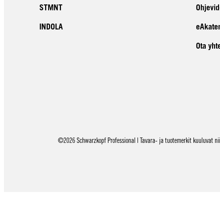
STMNT
Ohjevid
INDOLA
eAkate
Ota yht
©2026 Schwarzkopf Professional | Tavara- ja tuotemerkit kuuluvat niid