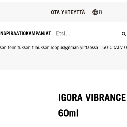
OTA YHTEYTTÄ
FI
INSPIRAATIO
KAMPANJAT
US YLI 160 € TILAUKSIIN!
sen toimituksen tilauksen loppusumman ylittäessä 160 € (ALV 
IGORA VIBRANCE 
60ml