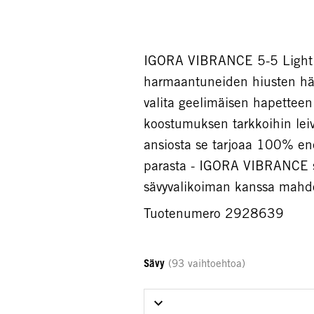
IGORA VIBRANCE 5-5 Light B
harmaantuneiden hiusten häiv
valita geelimäisen hapetteen 
koostumuksen tarkkoihin leiv
ansiosta se tarjoaa 100% ene
parasta - IGORA VIBRANCE s
sävyvalikoiman kanssa mahdol
Tuotenumero 2928639
Sävy
(93 vaihtoehtoa)
Select Sävy