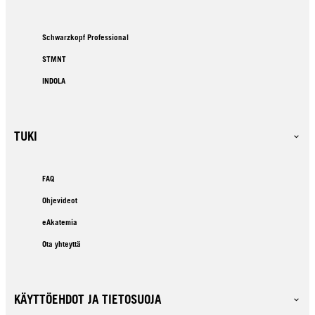
Schwarzkopf Professional
STMNT
INDOLA
TUKI
FAQ
Ohjevideot
eAkatemia
Ota yhteyttä
KÄYTTÖEHDOT JA TIETOSUOJA