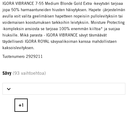
IGORA VIBRANCE 7-55 Medium Blonde Gold Extra -kevytväri tarjoaa
jopa 50% harmaantuneiden hiusten häivytyksen. Hapete -järjestelmän
avulla voit valita geelimäisen hapetteen nopeisiin pullolevityksiin tai
voidemaisen koostumuksen tarkkoihin leivtyksiin. Moisture Protecting
-kompleksin ansiosta se tarjoaa 100% enemmän kiiltoa* ja suojaa
hiuksille. Mikä parasta - IGORA VIBRANCE sävyt täsmäävät
täydellisesti IGORA ROYAL sävyvalikoiman kanssa mahdollistaen
kaksoislevityksen.
Tuotenumero 2929211
Sävy
(93 vaihtoehtoa)
Select Sävy