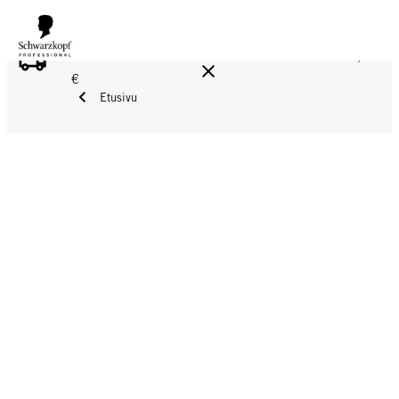
ILMAINEN TOIMITUS YLI 160 € TILAUKSIIN!
Norm. 17,90
€
Etusivu