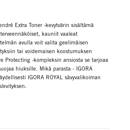
ré Extra Toner -kevytvärin sisältämä
terveennäköiset, kauniit vaaleat
telmän avulla voit valita geelimäisen
ityksiin tai voidemaisen koostumuksen
ure Protecting -kompleksin ansiosta se tarjoaa
ojaa hiuksille. Mikä parasta - IGORA
äydellisesti IGORA ROYAL sävyvalikoiman
levityksen.