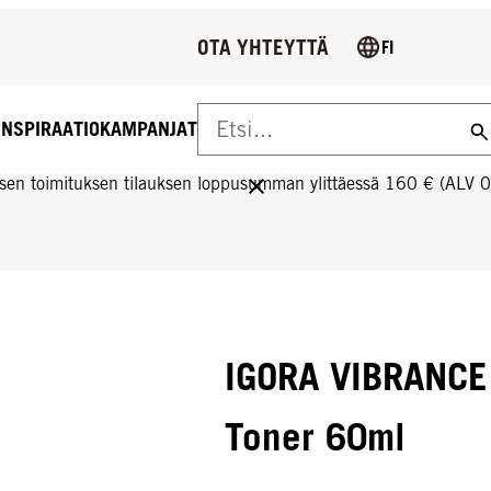
OTA YHTEYTTÄ
FI
INSPIRAATIO
KAMPANJAT
US YLI 160 € TILAUKSIIN!
sen toimituksen tilauksen loppusumman ylittäessä 160 € (ALV 
IGORA VIBRANCE 
Toner 60ml