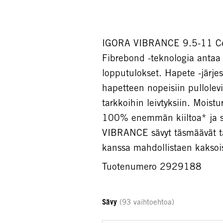
IGORA VIBRANCE 9.5-11 Cend
Fibrebond -teknologia antaa 
lopputulokset. Hapete -järjes
hapetteen nopeisiin pullolev
tarkkoihin leivtyksiin. Moist
100% enemmän kiiltoa* ja su
VIBRANCE sävyt täsmäävät t
kanssa mahdollistaen kaksois
Tuotenumero 2929188
Sävy
(93 vaihtoehtoa)