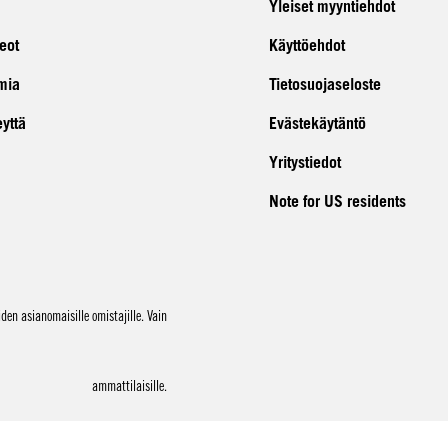
Yleiset myyntiehdot
eot
Käyttöehdot
mia
Tietosuojaseloste
eyttä
Evästekäytäntö
Yritystiedot
Note for US residents
en asianomaisille omistajille. Vain
ammattilaisille.