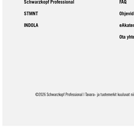
Schwarzkopf Professional
FAQ
STMNT
Ohjevid
INDOLA
eAkate
Ota yht
©2026 Schwarzkopf Professional | Tavara- ja tuotemerkit kuuluvat niid