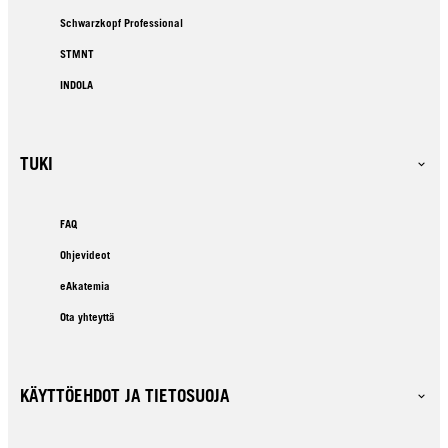
Schwarzkopf Professional
STMNT
INDOLA
TUKI
FAQ
Ohjevideot
eAkatemia
Ota yhteyttä
KÄYTTÖEHDOT JA TIETOSUOJA