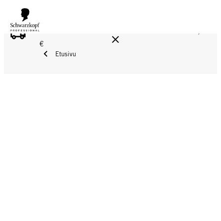
ILMAINEN TOIMITUS YLI 160 € TILAUKSIIN!
Norm. 17,90
€
Etusivu