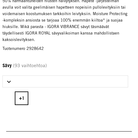
50% harmaantuneiden hiusten häivytyksen. Hapete -järjestelmän
avulla voit valita geelimäisen hapetteen nopeisiin pullolevityksiin tai
voidemaisen koostumuksen tarkkoihin leivtyksiin. Moisture Protecting
-kompleksin ansiosta se tarjoaa 100% enemmän kiiltoa* ja suojaa
hiuksille. Mikä parasta - IGORA VIBRANCE sävyt täsmäävät
täydellisesti IGORA ROYAL sävyvalikoiman kanssa mahdollistaen
kaksoislevityksen.
Tuotenumero 2928642
Sävy
(93 vaihtoehtoa)
Select Sävy