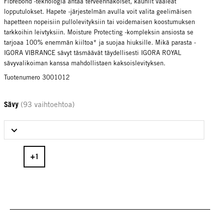
Fibrebond -teknologia antaa terveennäköiset, kauniit vaaleat
lopputulokset. Hapete -järjestelmän avulla voit valita geelimäisen
hapetteen nopeisiin pullolevityksiin tai voidemaisen koostumuksen
tarkkoihin leivtyksiin. Moisture Protecting -kompleksin ansiosta se
tarjoaa 100% enemmän kiiltoa* ja suojaa hiuksille. Mikä parasta -
IGORA VIBRANCE sävyt täsmäävät täydellisesti IGORA ROYAL
sävyvalikoiman kanssa mahdollistaen kaksoislevityksen.
Tuotenumero 3001012
Sävy
(93 vaihtoehtoa)
Select Sävy