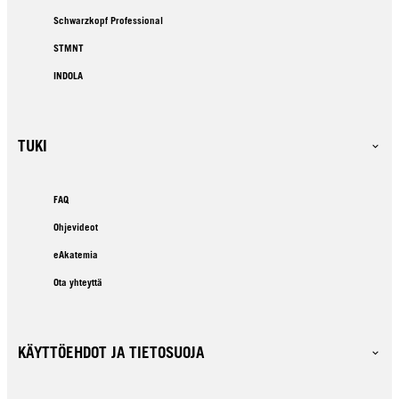
Schwarzkopf Professional
STMNT
INDOLA
TUKI
FAQ
Ohjevideot
eAkatemia
Ota yhteyttä
KÄYTTÖEHDOT JA TIETOSUOJA