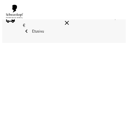
ILMAINEN TOIMITUS YLI 160 € TILAUKSIIN!
Norm. 17,90
€
Etusivu