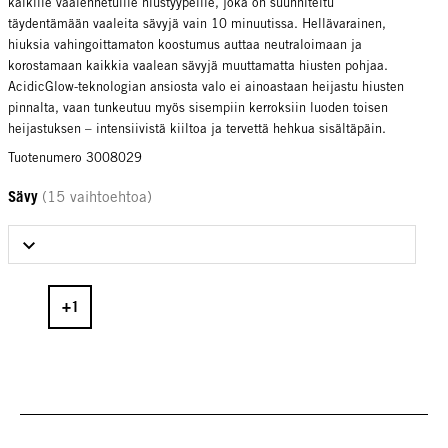
kaikille vaalennetuille hiustyypeille, joka on suunniteltu
täydentämään vaaleita sävyjä vain 10 minuutissa. Hellävarainen,
hiuksia vahingoittamaton koostumus auttaa neutraloimaan ja
korostamaan kaikkia vaalean sävyjä muuttamatta hiusten pohjaa.
AcidicGlow-teknologian ansiosta valo ei ainoastaan heijastu hiusten
pinnalta, vaan tunkeutuu myös sisempiin kerroksiin luoden toisen
heijastuksen – intensiivistä kiiltoa ja tervettä hehkua sisältäpäin.
Tuotenumero 3008029
Sävy
(15 vaihtoehtoa)
Select Sävy