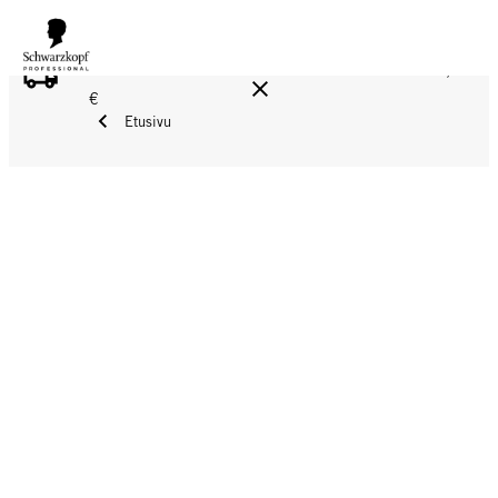
ILMAINEN TOIMITUS YLI 160 € TILAUKSIIN!
Norm. 17,90
€
Etusivu