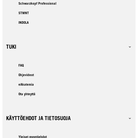
Schwarzkopf Professional
STMNT
INDOLA
TUKI
FAQ
Ohjevideot
eAkatemia
Ota yhteyttä
KÄYTTÖEHDOT JA TIETOSUOJA
Yleiset myyntiehdot