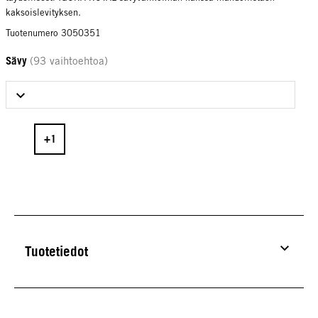
kaksoislevityksen.
Tuotenumero 3050351
Sävy
(93 vaihtoehtoa)
Select Sävy
Tuotetiedot