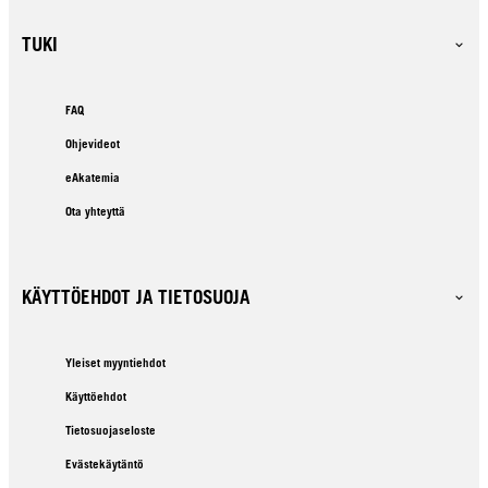
TUKI
FAQ
Ohjevideot
eAkatemia
Ota yhteyttä
KÄYTTÖEHDOT JA TIETOSUOJA
Yleiset myyntiehdot
Käyttöehdot
Tietosuojaseloste
Evästekäytäntö