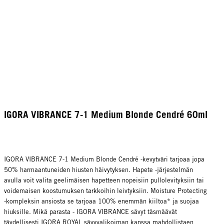
IGORA VIBRANCE 7-1 Medium Blonde Cendré 60ml
IGORA VIBRANCE 7-1 Medium Blonde Cendré -kevytväri tarjoaa jopa
50% harmaantuneiden hiusten häivytyksen. Hapete -järjestelmän
avulla voit valita geelimäisen hapetteen nopeisiin pullolevityksiin tai
voidemaisen koostumuksen tarkkoihin leivtyksiin. Moisture Protecting
-kompleksin ansiosta se tarjoaa 100% enemmän kiiltoa* ja suojaa
hiuksille. Mikä parasta - IGORA VIBRANCE sävyt täsmäävät
täydellisesti IGORA ROYAL sävyvalikoiman kanssa mahdollistaen