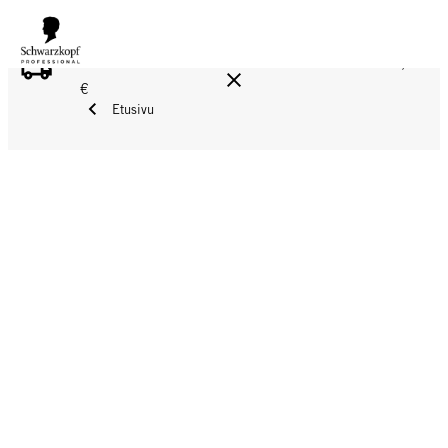
ILMAINEN TOIMITUS YLI 160 € TILAUKSIIN!
Norm. 17,90
€
Etusivu