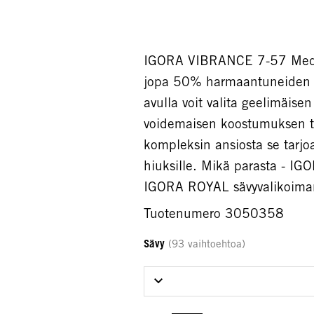
IGORA VIBRANCE 7-57 Mediu
jopa 50% harmaantuneiden h
avulla voit valita geelimäisen
voidemaisen koostumuksen tar
kompleksin ansiosta se tarj
hiuksille. Mikä parasta - IG
IGORA ROYAL sävyvalikoiman 
Tuotenumero 3050358
Sävy
(93 vaihtoehtoa)
Select Sävy