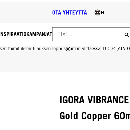
OTA YHTEYTTÄ
FI
INSPIRAATIO
KAMPANJAT
US YLI 160 € TILAUKSIIN!
sen toimituksen tilauksen loppusumman ylittäessä 160 € (ALV 
IGORA VIBRANCE
Gold Copper 60