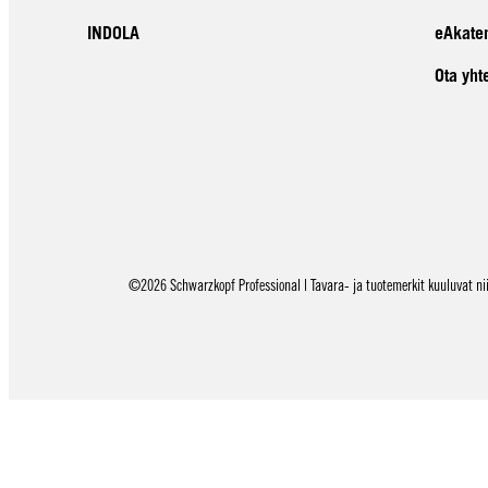
INDOLA
eAkate
Ota yht
©2026 Schwarzkopf Professional | Tavara- ja tuotemerkit kuuluvat niid