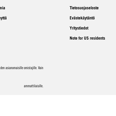
mia
Tietosuojaseloste
eyttä
Evästekäytäntö
Yritystiedot
Note for US residents
en asianomaisille omistajille. Vain
ammattilaisille.