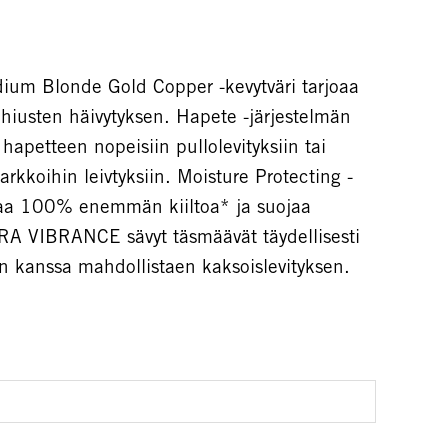
m Blonde Gold Copper -kevytväri tarjoaa
iusten häivytyksen. Hapete -järjestelmän
 hapetteen nopeisiin pullolevityksiin tai
kkoihin leivtyksiin. Moisture Protecting -
oaa 100% enemmän kiiltoa* ja suojaa
ORA VIBRANCE sävyt täsmäävät täydellisesti
kanssa mahdollistaen kaksoislevityksen.