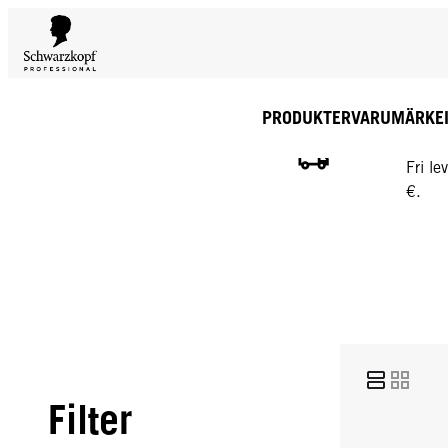
PRODUKTER
VARUMÄRKE
GRATI
Fri l
€.
Filter