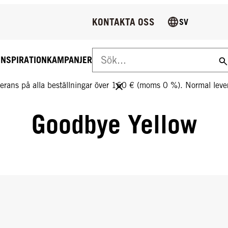
KONTAKTA OSS
SV
INSPIRATION
KAMPANJER
S LEVERANS PÅ ALLA BESTÄLLNINGAR ÖVER 160 €!
everans på alla beställningar över 160 € (moms 0 %). Normal le
Goodbye Yellow