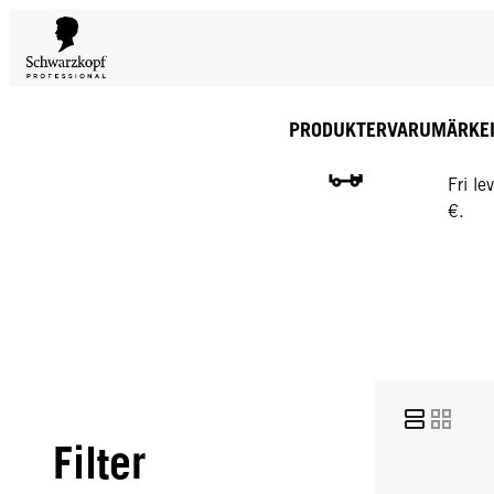
PRODUKTER
VARUMÄRKE
GRATI
Fri l
€.
Filter