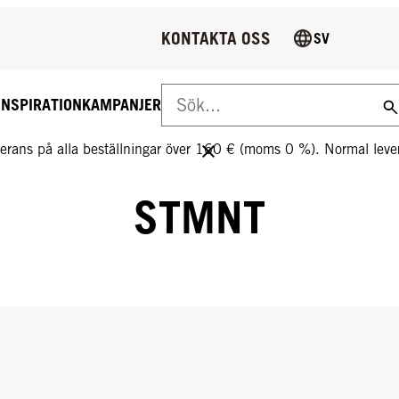
KONTAKTA OSS
SV
INSPIRATION
KAMPANJER
S LEVERANS PÅ ALLA BESTÄLLNINGAR ÖVER 160 €!
everans på alla beställningar över 160 € (moms 0 %). Normal le
STMNT