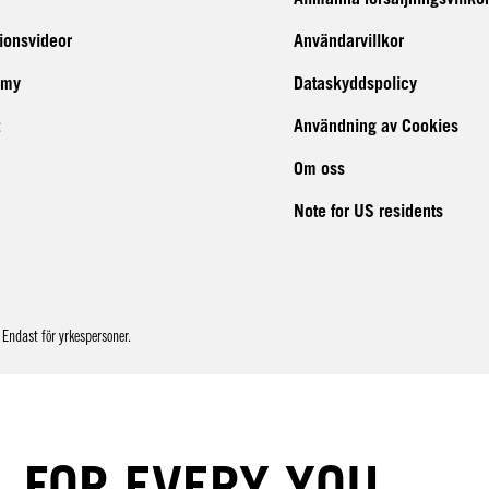
tionsvideor
Användarvillkor
emy
Dataskyddspolicy
Användning av Cookies
Om oss
Note for US residents
Endast för yrkespersoner.
FOR EVERY YOU.