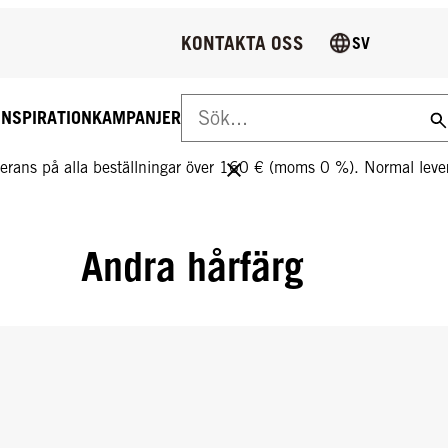
KONTAKTA OSS
SV
INSPIRATION
KAMPANJER
S LEVERANS PÅ ALLA BESTÄLLNINGAR ÖVER 160 €!
everans på alla beställningar över 160 € (moms 0 %). Normal le
Andra hårfärg