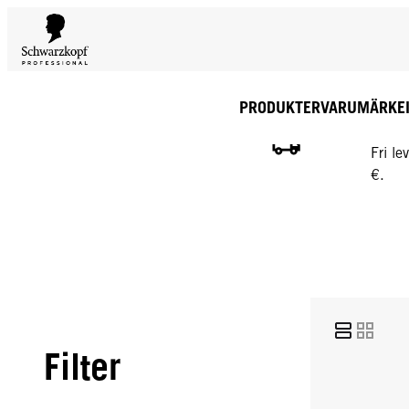
PRODUKTER
VARUMÄRKE
GRATI
Fri l
€.
Filter