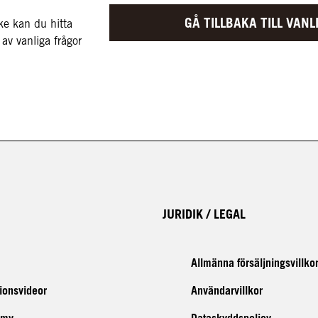
GÅ TILLBAKA TILL VAN
ke kan du hitta
av vanliga frågor
JURIDIK / LEGAL
Allmänna försäljningsvillko
tionsvideor
Användarvillkor
emy
Dataskyddspolicy