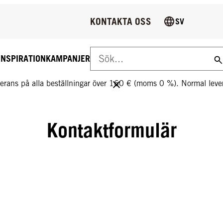
KONTAKTA OSS
SV
INSPIRATION
KAMPANJER
S LEVERANS PÅ ALLA BESTÄLLNINGAR ÖVER 160 €!
everans på alla beställningar över 160 € (moms 0 %). Normal le
Kontaktformulär