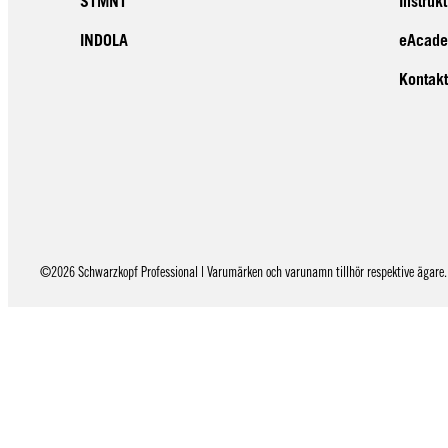
STMNT
Instruk
INDOLA
eAcad
Kontakt
©2026 Schwarzkopf Professional | Varumärken och varunamn tillhör respektive ägare. 