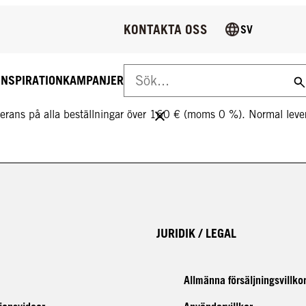
KONTAKTA OSS
SV
INSPIRATION
KAMPANJER
S LEVERANS PÅ ALLA BESTÄLLNINGAR ÖVER 160 €!
everans på alla beställningar över 160 € (moms 0 %). Normal le
JURIDIK / LEGAL
Allmänna försäljningsvillko