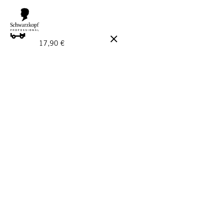
GRATIS LEVERANS PÅ BESTÄLLNINGAR ÖVER 160 €!
Ord.
17,90 €