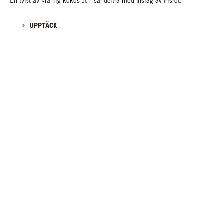
En tvist av krämig kokos och sandelträ med inslag av irisrot.
UPPTÄCK