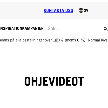
KONTAKTA OSS
SV
INSPIRATION
KAMPANJER
S LEVERANS PÅ ALLA BESTÄLLNINGAR ÖVER 160 €!
everans på alla beställningar över 160 € (moms 0 %). Normal le
OHJEVIDEOT