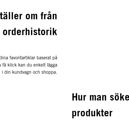
äller om från
orderhistorik
na favoritartiklar baserat på
 få klick kan du enkelt lägga
m i din kundvagn och shoppa.
Hur man söker
produkter