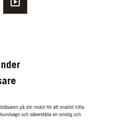
änder
sare
släsaren på din mobil för att snabbt hitta
in kundvagn och säkerställa en smidig och