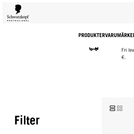
PRODUKTER
VARUMÄRKE
GRATI
Fri l
€.
Filter