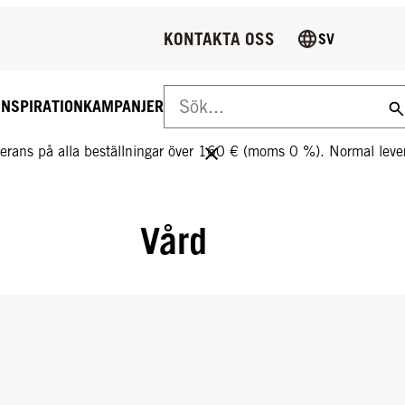
KONTAKTA OSS
SV
INSPIRATION
KAMPANJER
S LEVERANS PÅ ALLA BESTÄLLNINGAR ÖVER 160 €!
everans på alla beställningar över 160 € (moms 0 %). Normal le
Vård