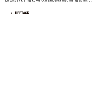
En tvist av krämig kokos och sandelträ med inslag av irisrot.
UPPTÄCK