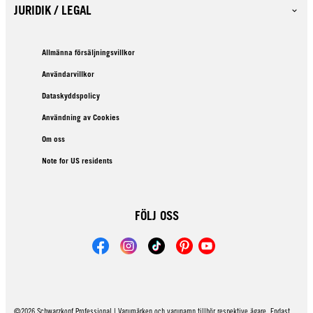
JURIDIK / LEGAL
Allmänna försäljningsvillkor
Användarvillkor
Dataskyddspolicy
Användning av Cookies
Om oss
Note for US residents
FÖLJ OSS
©2026 Schwarzkopf Professional | Varumärken och varunamn tillhör respektive ägare. Endast