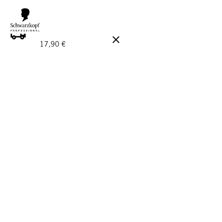
GRATIS LEVERANS PÅ BESTÄLLNINGAR ÖVER 160 €!
Ord.
17,90 €