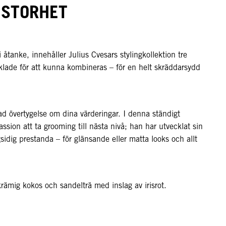
 STORHET
tanke, innehåller Julius Cvesars stylingkollektion tre
klade för att kunna kombineras – för en helt skräddarsydd
d övertygelse om dina värderingar. I denna ständigt
assion att ta grooming till nästa nivå; han har utvecklat sin
gsidig prestanda – för glänsande eller matta looks och allt
mig kokos och sandelträ med inslag av irisrot.