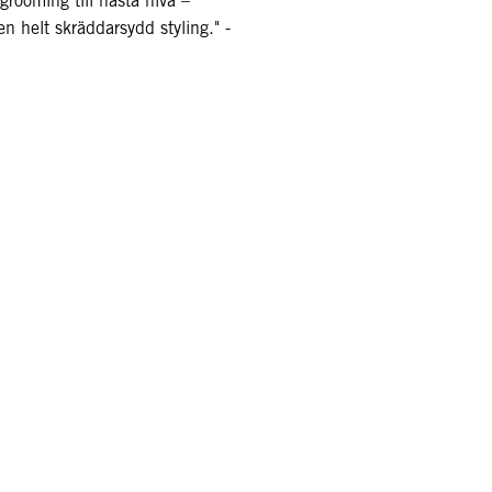
grooming till nästa nivå –
n helt skräddarsydd styling." -