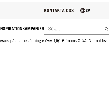
KONTAKTA OSS
SV
INSPIRATION
KAMPANJER
S LEVERANS PÅ ALLA BESTÄLLNINGAR ÖVER 160 €!
everans på alla beställningar över 160 € (moms 0 %). Normal le