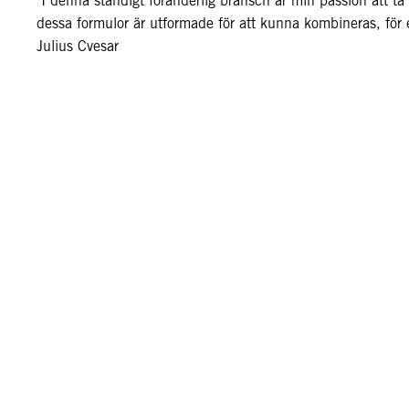
"I denna ständigt föränderlig bransch är min passion att ta 
dessa formulor är utformade för att kunna kombineras, för e
Julius Cvesar