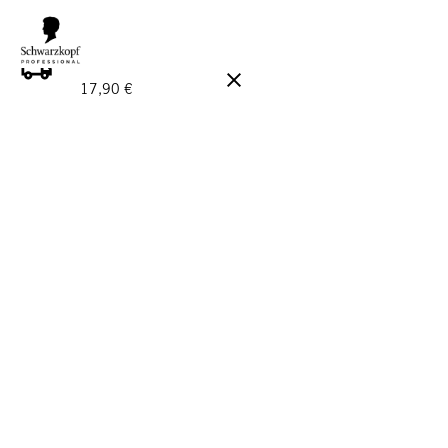
GRATIS LEVERANS PÅ BESTÄLLNINGAR ÖVER 160 €!
Ord.
17,90 €