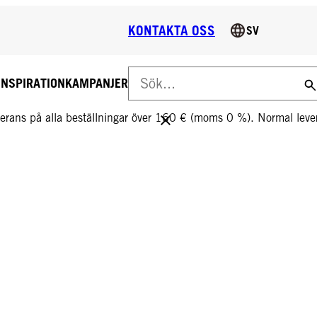
KONTAKTA OSS
SV
INSPIRATION
KAMPANJER
S LEVERANS PÅ ALLA BESTÄLLNINGAR ÖVER 160 €!
everans på alla beställningar över 160 € (moms 0 %). Normal le