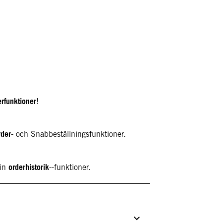
erfunktioner
!
rder
- och Snabbeställningsfunktioner.
orderhistorik
din
--funktioner.