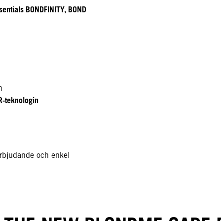
entials BONDFINITY, BOND
n
-teknologin
erbjudande och enkel