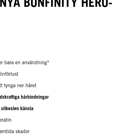
 NYA BONFINITY HERO-
er bara en användning*
införlust
t tynga ner håret
dskraftiga hårbindningar
silkeslen känsla
n
eratin
framtida skador