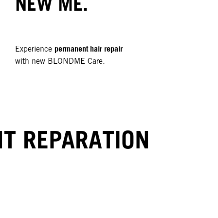
NEW ME.
permanent hair repair
Experience
with new BLONDME Care.
T REPARATION