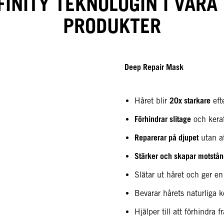
INITY TEKNOLOGIN I VÅRA
PRODUKTER
Deep Repair Mask
20x starkare
Håret blir
eft
Förhindrar slitage
och kerat
Reparerar på djupet
utan at
Stärker och skapar motstån
Slätar ut håret och ger e
Bevarar hårets naturliga k
Hjälper till att förhindra 