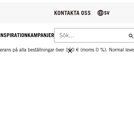
KONTAKTA OSS
SV
INSPIRATION
KAMPANJER
S LEVERANS PÅ ALLA BESTÄLLNINGAR ÖVER 160 €!
everans på alla beställningar över 160 € (moms 0 %). Normal le