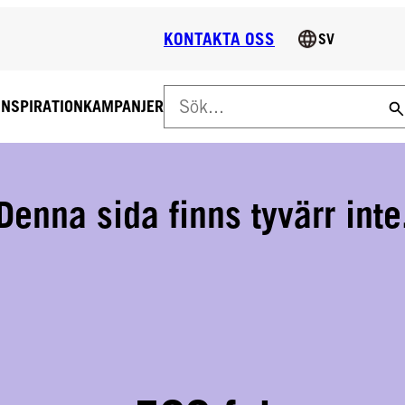
KONTAKTA OSS
SV
INSPIRATION
KAMPANJER
S LEVERANS PÅ ALLA BESTÄLLNINGAR ÖVER 160 €!
everans på alla beställningar över 160 € (moms 0 %). Normal le
Denna sida finns tyvärr inte