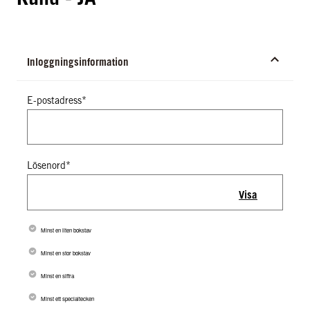
Inloggningsinformation
E-postadress*
Lösenord*
Visa
Minst en liten bokstav
Minst en stor bokstav
Minst en siffra
Minst ett specialtecken