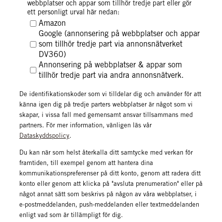
webbplatser och appar som tillhör tredje part eller gör
komplettera med din e-postadress/andra identifierare (i
ett personligt urval här nedan:
förekommande fall i hashat format) utöver de ovan nämnda
Amazon
uppgifterna för personanpassning och uppgifter om
Google (annonsering på webbplatser och appar
identifierade egenskaper och intressen.
som tillhör tredje part via annonsnätverket
DV360)
Annonsering på webbplatser & appar som
tillhör tredje part via andra annonsnätverk.
De identifikationskoder som vi tilldelar dig och använder för att
känna igen dig på tredje parters webbplatser är något som vi
skapar, i vissa fall med gemensamt ansvar tillsammans med
partners. För mer information, vänligen läs vår
Dataskyddspolicy
.
Du kan när som helst återkalla ditt samtycke med verkan för
framtiden, till exempel genom att hantera dina
kommunikationspreferenser på ditt konto, genom att radera ditt
konto eller genom att klicka på "avsluta prenumeration" eller på
något annat sätt som beskrivs på någon av våra webbplatser, i
e-postmeddelanden, push-meddelanden eller textmeddelanden
enligt vad som är tillämpligt för dig.