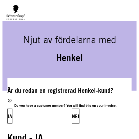
GRATIS LEVERANS PÅ BESTÄLLNINGAR ÖVER 160 €!
Ord.
17,90 €
Njut av fördelarna med
Henkel
Är du redan en registrerad Henkel-kund?
Do you have a customer number? You will find this on your invoice.
JA
NEJ
Kund - JA