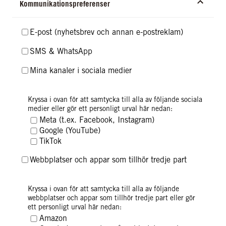
Kommunikationspreferenser
E-post (nyhetsbrev och annan e-postreklam)
SMS & WhatsApp
Mina kanaler i sociala medier
I detta fall behandlar vi och operatören för det sociala
Kryssa i ovan för att samtycka till alla av följande sociala
nätverket dina uppgifter, som vi kan komplettera med din e-
medier eller gör ett personligt urval här nedan:
postadress/andra identifierare (i förekommande fall i hashat
Meta (t.ex. Facebook, Instagram)
format) utöver de ovan nämnda uppgifterna för
Google (YouTube)
personanpassning och uppgifter om identifierade
TikTok
egenskaper och intressen. För mer information, vänligen läs
vår
Dataskyddspolicy
.
Webbplatser och appar som tillhör tredje part
I detta fall behandlar vi och operatören för
Kryssa i ovan för att samtycka till alla av följande
annonsnätverket/webbplatsen dina uppgifter, som vi kan
webbplatser och appar som tillhör tredje part eller gör
komplettera med din e-postadress/andra identifierare (i
ett personligt urval här nedan:
förekommande fall i hashat format) utöver de ovan nämnda
Amazon
uppgifterna för personanpassning och uppgifter om