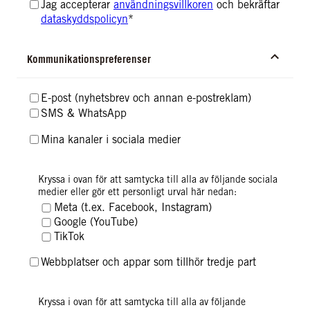
Jag accepterar
användningsvillkoren
och bekräftar
dataskyddspolicyn
*
Kommunikationspreferenser
E-post (nyhetsbrev och annan e-postreklam)
SMS & WhatsApp
Mina kanaler i sociala medier
I detta fall behandlar vi och operatören för det sociala
Kryssa i ovan för att samtycka till alla av följande sociala
nätverket dina uppgifter, som vi kan komplettera med din e-
medier eller gör ett personligt urval här nedan:
postadress/andra identifierare (i förekommande fall i hashat
Meta (t.ex. Facebook, Instagram)
format) utöver de ovan nämnda uppgifterna för
Google (YouTube)
personanpassning och uppgifter om identifierade
TikTok
egenskaper och intressen. För mer information, vänligen läs
vår
Dataskyddspolicy
.
Webbplatser och appar som tillhör tredje part
I detta fall behandlar vi och operatören för
Kryssa i ovan för att samtycka till alla av följande
annonsnätverket/webbplatsen dina uppgifter, som vi kan