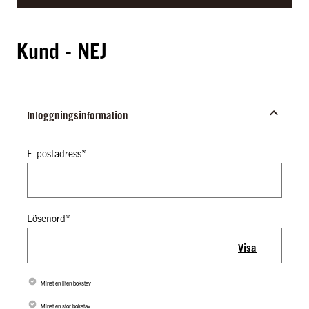
Kund - NEJ
Inloggningsinformation
E-postadress*
Lösenord*
Visa
Minst en liten bokstav
Minst en stor bokstav